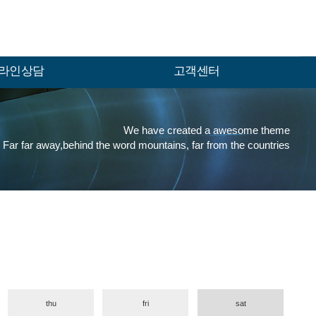
라인상담
고객센터
We have created a awesome theme
Far far away,behind the word mountains, far from the countries
etc.MENU > 예약문의
thu
fri
sat