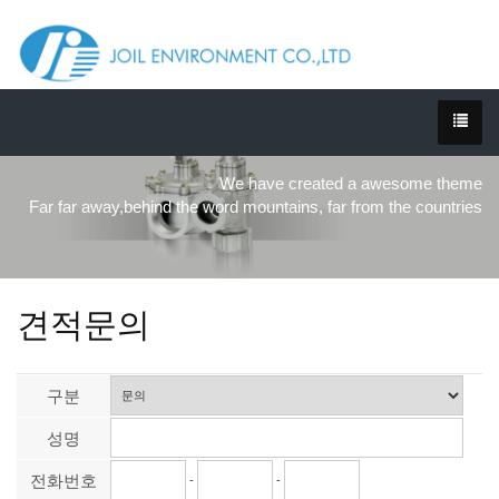
We have created a awesome theme
Far far away,behind the word mountains, far from the countries
견적문의
구분
성명
전화번호
-
-