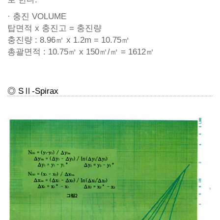
· 충진 VOLUME
탑면적 x 충진고 = 충진량
충진량 : 8.96㎡ x 1.2m = 10.75㎥
총괄면적 : 10.75㎥ x 150㎡/㎥ = 1612㎡
◎ SⅡ-Spirax