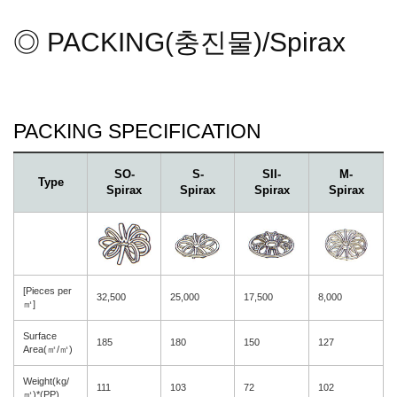
◎ PACKING(충진물)/Spirax
PACKING SPECIFICATION
SO-
S-
SII-
M-
Type
Spirax
Spirax
Spirax
Spirax
[Pieces per
32,500
25,000
17,500
8,000
㎥]
Surface
185
180
150
127
Area(㎡/㎥)
Weight(kg/
111
103
72
102
㎥)*(PP)