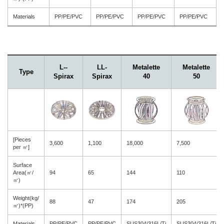
Materials
PP/PE/PVC
PP/PE/PVC
PP/PE/PVC
PP/PE/PVC
L--
LL-
Metalette
Metalette
Type
Spirax
Spirax
40
50
[Pieces
3,600
1,100
18,000
7,500
per ㎥]
Surface
Area(㎡/
94
65
144
110
㎥)
Weight(kg/
88
47
174
205
㎥)*(PP)
Materials
PP/PE/PVC
PP/PE/PVC
SUS304/316L/Ti
SUS304/316L/Ti